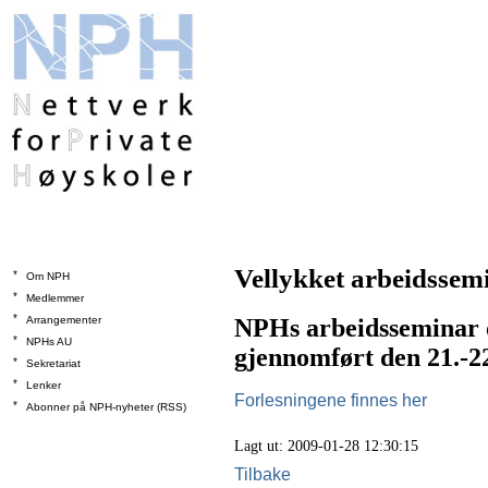
Vellykket arbeidssem
*
Om NPH
*
Medlemmer
*
Arrangementer
NPHs arbeidsseminar o
*
NPHs AU
gjennomført den 21.-22
*
Sekretariat
*
Lenker
Forlesningene finnes her
*
Abonner på NPH-nyheter (RSS)
Lagt ut: 2009-01-28 12:30:15
Tilbake