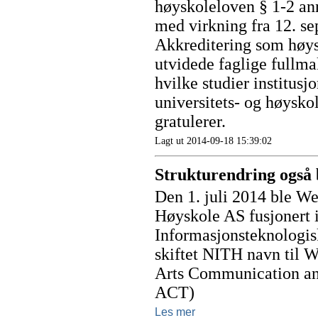
høyskoleloven § 1-2 ann
med virkning fra 12. s
Akkreditering som høysk
utvidede faglige fullma
hvilke studier institusjo
universitets- og høysko
gratulerer.
Lagt ut 2014-09-18 15:39:02
Strukturendring ogs
Den 1. juli 2014 ble W
Høyskole AS fusjonert 
Informasjonsteknologi
skiftet NITH navn til W
Arts Communication an
ACT)
Les mer