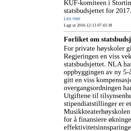
KUF-komiteen i Stortinge
statsbudsjettet for 2017
Les mer
Lagt ut 2016-12-13 07:43:38
Forliket om statsbudsj
For private høyskoler g
Regjeringen en viss vek
statsbudsjettet. NLA har
oppbyggingen av ny 5-å
gitt en viss kompensasj
overgangsordningen har 
Utgiftene til tilsynsenh
stipendiatstillinger er 
Musikkteaterhøyskolen b
for å finansiere økninge
effektivitetsinnsparinge