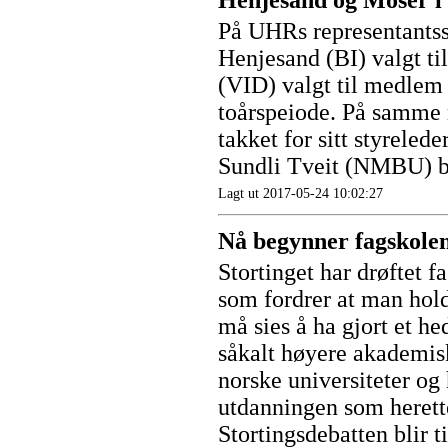
Henjesand og Moser i
På UHRs representantss
Henjesand (BI) valgt ti
(VID) valgt til medlem 
toårspeiode. På samme 
takket for sitt styrele
Sundli Tveit (NMBU) ble
Lagt ut 2017-05-24 10:02:27
Nå begynner fagskolen
Stortinget har drøftet f
som fordrer at man hold
må sies å ha gjort et h
såkalt høyere akademis
norske universiteter og
utdanningen som herette
Stortingsdebatten blir 