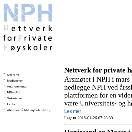
Nettverk for private h
*
Om NPH
Årsmøtet i NPH i mars 2
*
Medlemmer
nedlegge NPH ved årssk
*
Arrangementer
*
NPHs AU
plattformen for en vide
*
Sekretariat
være Universitets- og h
*
Lenker
*
Abonner på NPH-nyheter (RSS)
Les mer
Lagt ut 2018-01-26 07:26:39