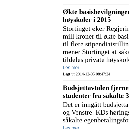
Økte basisbevilgninger 
høyskoler i 2015
Stortinget øker Regjeri
mill kroner til økte ba
til flere stipendiatstill
mener Stortinget at så
tildeles private høyskol
Les mer
Lagt ut 2014-12-05 08:47:24
Budsjettavtalen fjerne
studenter fra såkalte 3
Det er inngått budsjett
og Venstre. KDs høring
såkalte egenbetalingsfo
Les mer