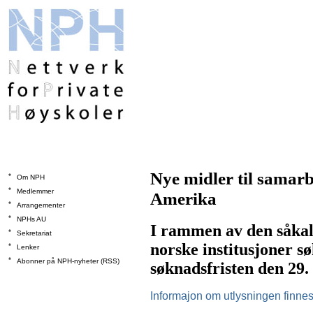
Nye midler til samar
*
Om NPH
*
Medlemmer
Amerika
*
Arrangementer
*
NPHs AU
I rammen av den såka
*
Sekretariat
norske institusjoner s
*
Lenker
*
Abonner på NPH-nyheter (RSS)
søknadsfristen den 29.
Informajon om utlysningen finnes