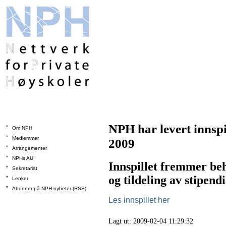
NPH har levert innspil
*
Om NPH
*
Medlemmer
2009
*
Arrangementer
*
NPHs AU
Innspillet fremmer be
*
Sekretariat
og tildeling av stipend
*
Lenker
*
Abonner på NPH-nyheter (RSS)
Les innspillet her
Lagt ut: 2009-02-04 11:29:32