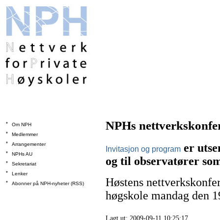
NPHs nettverkskonfe
*
Om NPH
*
Medlemmer
*
Arrangementer
er utse
Invitasjon og program
*
NPHs AU
og til observatører so
*
Sekretariat
*
Lenker
Høstens nettverkskonfer
*
Abonner på NPH-nyheter (RSS)
høgskole mandag den 19
Lagt ut: 2009-09-11 10:25:17