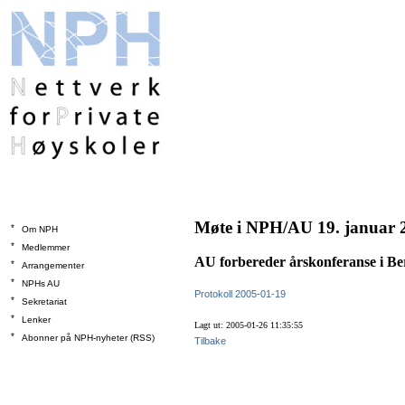
Møte i NPH/AU 19. januar 
*
Om NPH
*
Medlemmer
AU forbereder årskonferanse i Be
*
Arrangementer
*
NPHs AU
Protokoll 2005-01-19
*
Sekretariat
*
Lenker
Lagt ut: 2005-01-26 11:35:55
*
Abonner på NPH-nyheter (RSS)
Tilbake