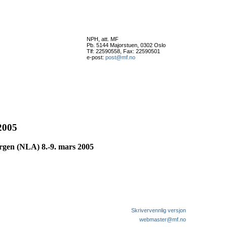
NPH, att. MF
Pb. 5144 Majorstuen, 0302 Oslo
Tlf: 22590558, Fax: 22590501
e-post:
post@mf.no
2005
rgen (NLA) 8.-9. mars 2005
Skrivervennlig versjon
webmaster@mf.no