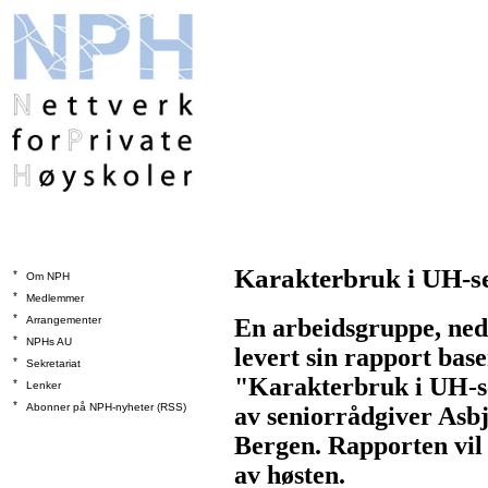
Karakterbruk i UH-s
*
Om NPH
*
Medlemmer
*
Arrangementer
En arbeidsgruppe, ned
*
NPHs AU
levert sin rapport bas
*
Sekretariat
"Karakterbruk i UH-s
*
Lenker
*
Abonner på NPH-nyheter (RSS)
av seniorrådgiver Asbj
Bergen. Rapporten vil 
av høsten.