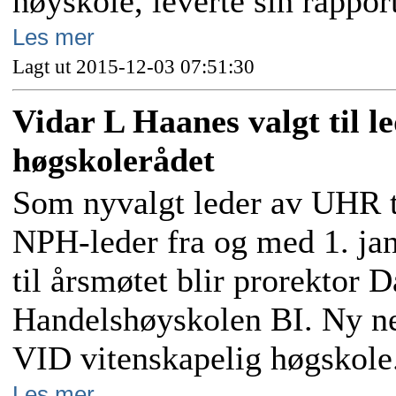
høyskole, leverte sin rappo
Les mer
Lagt ut 2015-12-03 07:51:30
Vidar L Haanes valgt til le
høgskolerådet
Som nyvalgt leder av UHR tr
NPH-leder fra og med 1. ja
til årsmøtet blir prorektor
Handelshøyskolen BI. Ny nes
VID vitenskapelig høgskole
Les mer