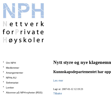
Nytt styre og nye klagene
*
Om NPH
*
Medlemmer
Kunnskapsdepartementet har opp
*
Arrangementer
*
NPHs AU
Les mer
*
Sekretariat
*
Lenker
Lagt ut: 2007-01-12 12:19:23
*
Abonner på NPH-nyheter (RSS)
Tilbake