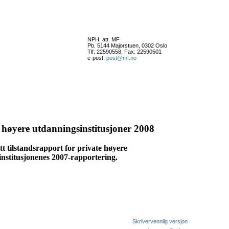
NPH, att. MF
Pb. 5144 Majorstuen, 0302 Oslo
Tlf: 22590558, Fax: 22590501
e-post:
post@mf.no
e høyere utdanningsinstitusjoner 2008
 tilstandsrapport for private høyere
institusjonenes 2007-rapportering.
Skrivervennlig versjon