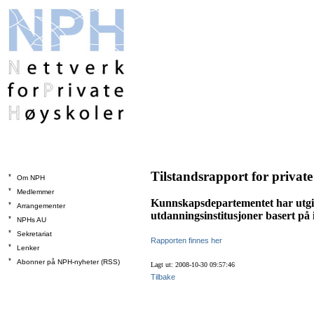
Tilstandsrapport for privat
*
Om NPH
*
Medlemmer
Kunnskapsdepartementet har utgitt
*
Arrangementer
utdanningsinstitusjoner basert på 
*
NPHs AU
*
Sekretariat
Rapporten finnes her
*
Lenker
*
Abonner på NPH-nyheter (RSS)
Lagt ut: 2008-10-30 09:57:46
Tilbake