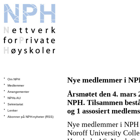
Nye medlemmer i N
*
Om NPH
*
Medlemmer
*
Arrangementer
Årsmøtet den 4. mars 
*
NPHs AU
NPH. Tilsammen bestå
*
Sekretariat
og 1 assosiert medlems
*
Lenker
*
Abonner på NPH-nyheter (RSS)
Nye medlemmer i NPH f
Noroff University Coll