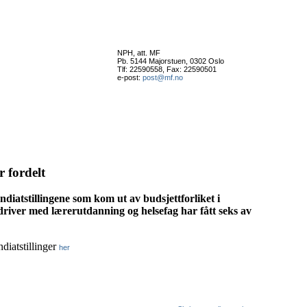
NPH, att. MF
Pb. 5144 Majorstuen, 0302 Oslo
Tlf: 22590558, Fax: 22590501
e-post:
post@mf.no
r fordelt
ndiatstillingene som kom ut av budsjettforliket i
driver med lærerutdanning og helsefag har fått seks av
diatstillinger
her