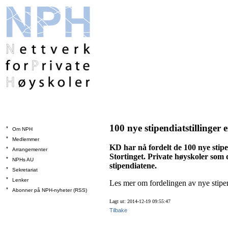
100 nye stipendiatstillinger e
*
Om NPH
*
Medlemmer
KD har nå fordelt de 100 nye stipe
*
Arrangementer
Stortinget. Private høyskoler som 
*
NPHs AU
stipendiatene.
*
Sekretariat
*
Lenker
Les mer om fordelingen av nye stipen
*
Abonner på NPH-nyheter (RSS)
Lagt ut: 2014-12-19 09:55:47
Tilbake