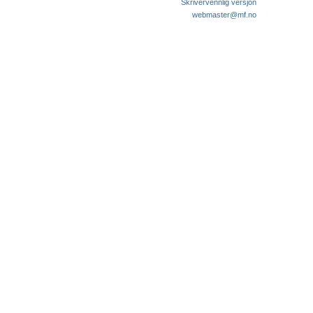
Skrivervennlig versjon
webmaster@mf.no