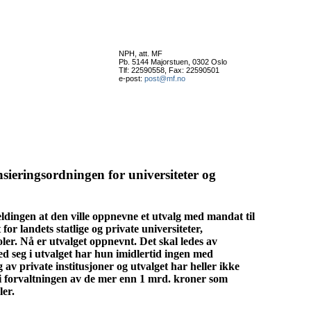
NPH, att. MF
Pb. 5144 Majorstuen, 0302 Oslo
Tlf: 22590558, Fax: 22590501
e-post:
post@mf.no
sieringsordningen for universiteter og
ldingen at den ville oppnevne et utvalg med mandat til
or landets statlige og private universiteter,
ler. Nå er utvalget oppnevnt. Det skal ledes av
 seg i utvalget har hun imidlertid ingen med
 av private institusjoner og utvalget har heller ikke
tt i forvaltningen av de mer enn 1 mrd. kroner som
ler.