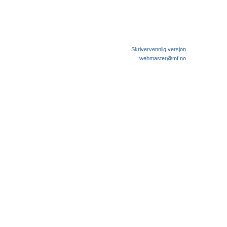
Skrivervennlig versjon
webmaster@mf.no