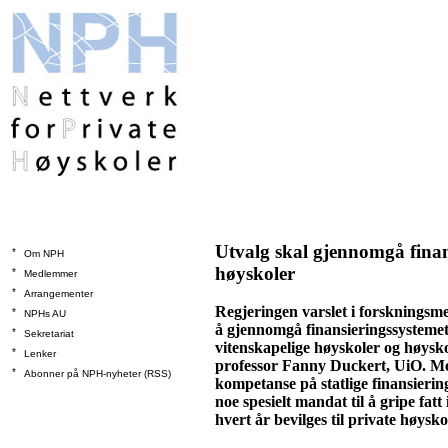
Utvalg skal gjennomgå finan
*
Om NPH
høyskoler
*
Medlemmer
*
Arrangementer
Regjeringen varslet i forskningsme
*
NPHs AU
å gjennomgå finansieringssystemet f
*
Sekretariat
vitenskapelige høyskoler og høysko
*
Lenker
professor Fanny Duckert, UiO. Med
*
Abonner på NPH-nyheter (RSS)
kompetanse på statlige finansiering
noe spesielt mandat til å gripe fa
hvert år bevilges til private høysko