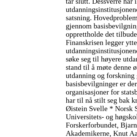
tar slutt. Dessverre har
utdanningsinstitusjonene
satsning. Hovedprobleme
gjennom basisbevilgning
opprettholde det tilbude
Finanskrisen legger ytte
utdanningsinstitusjonene
søke seg til høyere utda
stand til å møte denne 
utdanning og forskning 
basisbevilgninger er der
organisasjoner for stats
har til nå stilt seg bak
Øistein Svelle * Norsk 
Universitets- og høgsko
Forskerforbundet, Bja
Akademikerne, Knut Aa