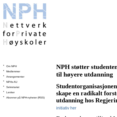
NPH støtter studente
*
Om NPH
*
Medlemmer
til høyere utdanning
*
Arrangementer
*
NPHs AU
Studentorganisasjonene 
*
Sekretariat
skape en radikalt forst
*
Lenker
*
Abonner på NPH-nyheter (RSS)
utdanning hos Regjeri
initiativ her