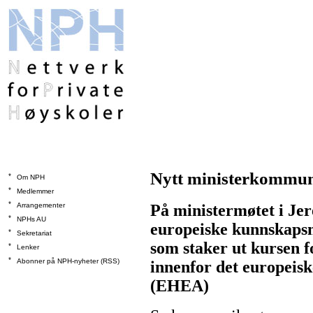
Nytt ministerkommun
*
Om NPH
*
Medlemmer
*
Arrangementer
På ministermøtet i Jer
*
NPHs AU
europeiske kunnskapsm
*
Sekretariat
som staker ut kursen 
*
Lenker
*
Abonner på NPH-nyheter (RSS)
innenfor det europeis
(EHEA)