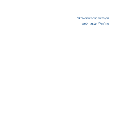
Skrivervennlig versjon
webmaster@mf.no