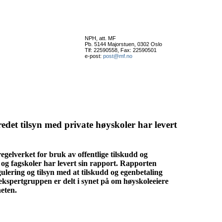
NPH, att. MF
Pb. 5144 Majorstuen, 0302 Oslo
Tlf: 22590558, Fax: 22590501
e-post:
post@mf.no
det tilsyn med private høyskoler har levert
gelverket for bruk av offentlige tilskudd og
 og fagskoler har levert sin rapport. Rapporten
gulering og tilsyn med at tilskudd og egenbetaling
kspertgruppen er delt i synet på om høyskoleeiere
eten.