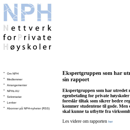
Ekspertgruppen som har utre
*
Om NPH
sin rapport
*
Medlemmer
*
Arrangementer
Ekspertgruppen som har utredet re
*
NPHs AU
egenbetaling for private høyskoler
*
Sekretariat
foreslår tiltak som sikrer bedre re
*
Lenker
kommer studentene til gode. Men e
*
Abonner på NPH-nyheter (RSS)
skal kunne ta utbytte fra virksomh
Les videre om rapporten
her