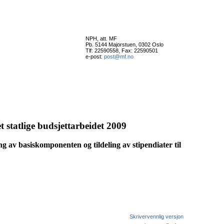
NPH, att. MF
Pb. 5144 Majorstuen, 0302 Oslo
Tlf: 22590558, Fax: 22590501
e-post:
post@mf.no
et statlige budsjettarbeidet 2009
g av basiskomponenten og tildeling av stipendiater til
Skrivervennlig versjon