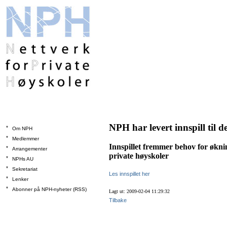
NPH har levert innspill til d
*
Om NPH
*
Medlemmer
Innspillet fremmer behov for øknin
*
Arrangementer
private høyskoler
*
NPHs AU
*
Sekretariat
Les innspillet her
*
Lenker
*
Abonner på NPH-nyheter (RSS)
Lagt ut: 2009-02-04 11:29:32
Tilbake