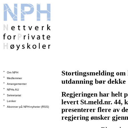
Stortingsmelding om
*
Om NPH
*
Medlemmer
utdanning bør dekke
*
Arrangementer
*
NPHs AU
Regjeringen har helt p
*
Sekretariat
levert St.meld.nr. 44,
*
Lenker
*
Abonner på NPH-nyheter (RSS)
presenterer flere av d
regjering ønsker gjenn