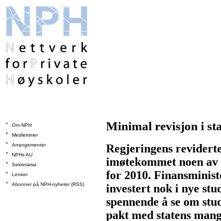
Minimal revisjon i st
*
Om NPH
*
Medlemmer
*
Arrangementer
Regjeringens reviderte
*
NPHs AU
imøtekommet noen av 
*
Sekretariat
for 2010. Finansminis
*
Lenker
*
Abonner på NPH-nyheter (RSS)
investert nok i nye stud
spennende å se om stud
pakt med statens mangl