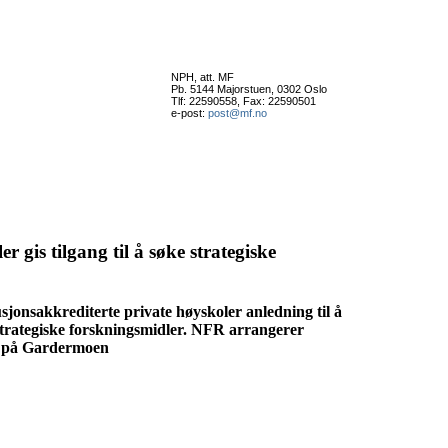
NPH, att. MF
Pb. 5144 Majorstuen, 0302 Oslo
Tlf: 22590558, Fax: 22590501
e-post:
post@mf.no
r gis tilgang til å søke strategiske
tusjonsakkrediterte private høyskoler anledning til å
strategiske forskningsmidler. NFR arrangerer
2 på Gardermoen