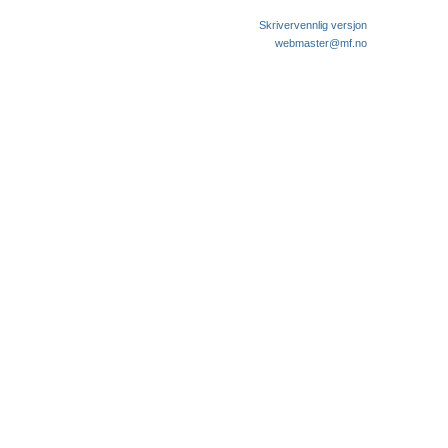
Skrivervennlig versjon
webmaster@mf.no