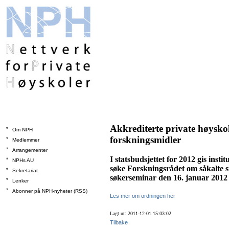
Akkrediterte private høyskole
*
Om NPH
forskningsmidler
*
Medlemmer
*
Arrangementer
I statsbudsjettet for 2012 gis insti
*
NPHs AU
søke Forskningsrådet om såkalte 
*
Sekretariat
søkerseminar den 16. januar 201
*
Lenker
*
Abonner på NPH-nyheter (RSS)
Les mer om ordningen her
Lagt ut: 2011-12-01 15:03:02
Tilbake