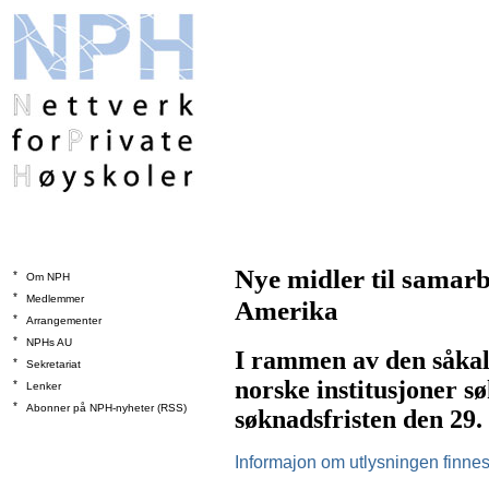
Nye midler til samar
*
Om NPH
*
Medlemmer
Amerika
*
Arrangementer
*
NPHs AU
I rammen av den såka
*
Sekretariat
norske institusjoner s
*
Lenker
*
Abonner på NPH-nyheter (RSS)
søknadsfristen den 29.
Informajon om utlysningen finnes