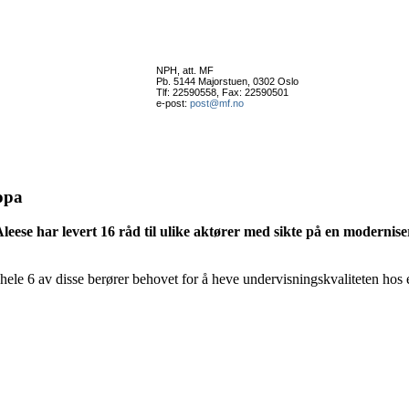
NPH, att. MF
Pb. 5144 Majorstuen, 0302 Oslo
Tlf: 22590558, Fax: 22590501
e-post:
post@mf.no
opa
leese har levert 16 råd til ulike aktører med sikte på en modernis
 hele 6 av disse berører behovet for å heve undervisningskvaliteten hos