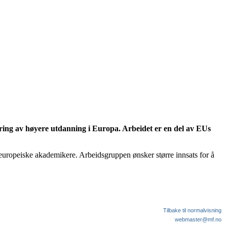
ering av høyere utdanning i Europa. Arbeidet er en del av EUs
 europeiske akademikere. Arbeidsgruppen ønsker større innsats for å
Tilbake til normalvisning
webmaster@mf.no