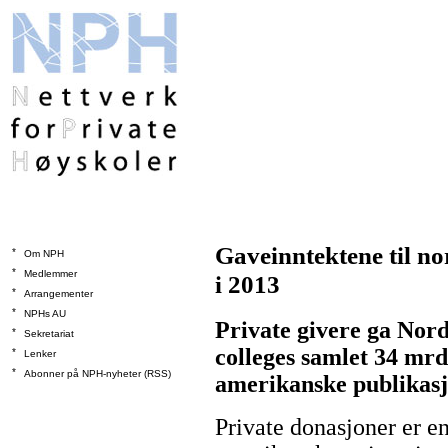
Gaveinntektene til no
*
Om NPH
*
Medlemmer
i 2013
*
Arrangementer
*
NPHs AU
Private givere ga Nor
*
Sekretariat
colleges samlet 34 mrd.
*
Lenker
*
Abonner på NPH-nyheter (RSS)
amerikanske publikasj
Private donasjoner er en