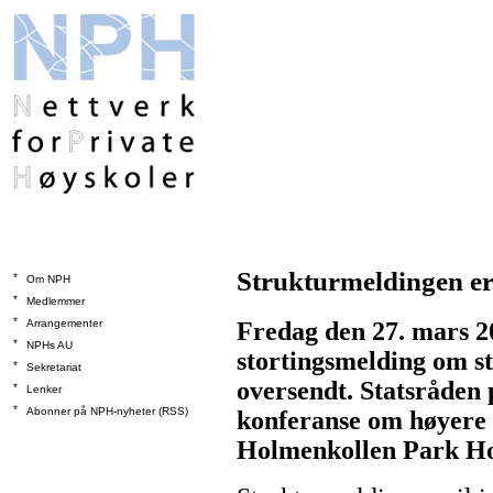
Strukturmeldingen er 
*
Om NPH
*
Medlemmer
*
Arrangementer
Fredag den 27. mars 
*
NPHs AU
stortingsmelding om s
*
Sekretariat
oversendt. Statsråden 
*
Lenker
*
Abonner på NPH-nyheter (RSS)
konferanse om høyere 
Holmenkollen Park Hot