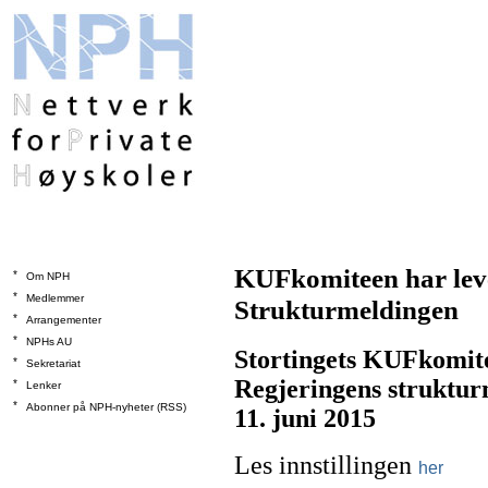
KUFkomiteen har lever
*
Om NPH
*
Medlemmer
Strukturmeldingen
*
Arrangementer
*
NPHs AU
Stortingets KUFkomite 
*
Sekretariat
Regjeringens strukturm
*
Lenker
*
Abonner på NPH-nyheter (RSS)
11. juni 2015
Les innstillingen
her