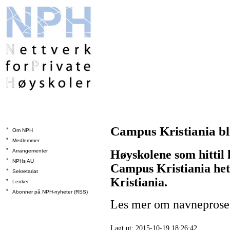
Campus Kristiania bl
*
Om NPH
*
Medlemmer
*
Arrangementer
Høyskolene som hittil
*
NPHs AU
Campus Kristiania het
*
Sekretariat
Kristiania.
*
Lenker
*
Abonner på NPH-nyheter (RSS)
Les mer om navneprose
Lagt ut: 2015-10-19 18:26:42