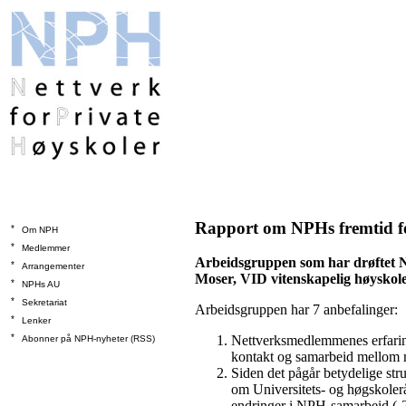
Rapport om NPHs fremtid fo
*
Om NPH
*
Medlemmer
Arbeidsgruppen som har drøftet N
*
Arrangementer
Moser, VID vitenskapelig høyskole
*
NPHs AU
*
Sekretariat
Arbeidsgruppen har 7 anbefalinger:
*
Lenker
*
Nettverksmedlemmenes erfaring
Abonner på NPH-nyheter (RSS)
kontakt og samarbeid mellom n
Siden det pågår betydelige str
om Universitets- og høgskoleråd
endringer i NPH-samarbeid (-