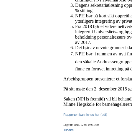
Dagens sekretariatløsning oppr
% stilling
NPH bør på kort sikt oppretth
ytterligere integrering av priv
Fra 2018 bør et videre nettve
integrert i Universitets- og 
beholdning personalressurs over
av 2017.
Det bør av nevnte grunner i
NPH bør  i rammen av nytt fi
den såkalte Andreassengruppen
finne en fornyet innretting på d
Arbeidsgruppen presenterer et forslag
På sitt møte den 2. desember 2015 ga
Saken (NPHs fremtid) vil bli behan
Minne Høgskole for barnehagelære
Rapporten kan finnes her (pdf)
Lagt ut: 2015-12-03 07:51:30
Tilbake