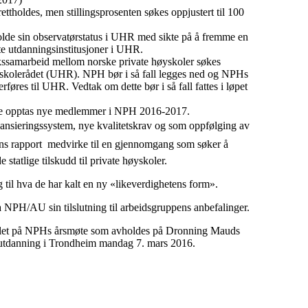
ettholdes, men stillingsprosenten søkes oppjustert til 100
olde sin observatørstatus i UHR med sikte på å fremme en
ate utdanningsinstitusjoner i UHR.
rkssamarbeid mellom norske private høyskoler søkes
høgskolerådet (UHR). NPH bør i så fall legges ned og NPHs
føres til UHR. Vedtak om dette bør i så fall fattes i løpet
kke opptas nye medlemmer i NPH 2016-2017.
nansieringssystem, nye kvalitetskrav og som oppfølging av
s rapport  medvirke til en gjennomgang som søker å
e statlige tilskudd til private høyskoler.
 til hva de har kalt en ny «likeverdighetens form».
 NPH/AU sin tilslutning til arbeidsgruppens anbefalinger.
dlet på NPHs årsmøte som avholdes på Dronning Mauds
rutdanning i Trondheim mandag 7. mars 2016.