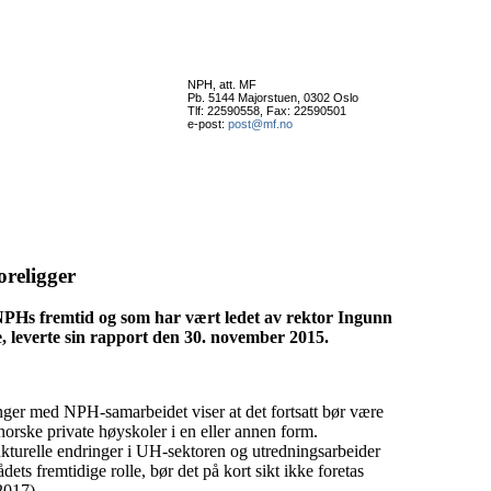
NPH, att. MF
Pb. 5144 Majorstuen, 0302 Oslo
Tlf: 22590558, Fax: 22590501
e-post:
post@mf.no
religger
PHs fremtid og som har vært ledet av rektor Ingunn
, leverte sin rapport den 30. november 2015.
er med NPH-samarbeidet viser at det fortsatt bør være
orske private høyskoler i en eller annen form.
ukturelle endringer i UH-sektoren og utredningsarbeider
ets fremtidige rolle, bør det på kort sikt ikke foretas
2017)