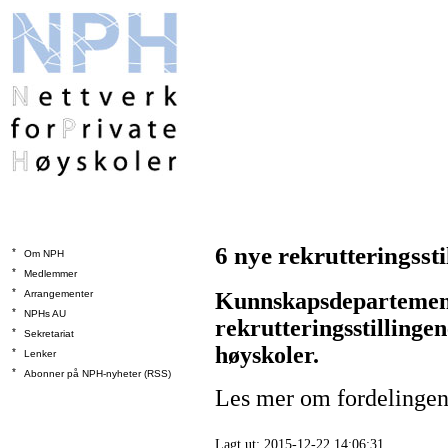
6 nye rekrutteringssti
*
Om NPH
*
Medlemmer
*
Arrangementer
Kunnskapsdepartemente
*
NPHs AU
rekrutteringsstillingene
*
Sekretariat
høyskoler.
*
Lenker
*
Abonner på NPH-nyheter (RSS)
Les mer om fordelinge
Lagt ut: 2015-12-22 14:06:31