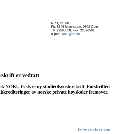
NPH, att. MF
Pb. 5144 Majorstuen, 0302 Oslo
Tlf: 22590558, Fax: 22590501
e-post:
post@mf.no
krift er vedtatt
ok NOKUTs styre ny studietilsynsforskrift. Forskriften
e akkrediteringer av norske private høyskoler fremover.
Skrivervennlig versjon