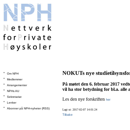
NOKUTs nye studietilsynsfors
*
Om NPH
*
Medlemmer
På møtet den 6. februar 2017 vedt
*
Arrangementer
vil ha stor betydning for bl.a. all
*
NPHs AU
*
Sekretariat
Les den nye forskriften
her
*
Lenker
*
Abonner på NPH-nyheter (RSS)
Lagt ut: 2017-02-07 14:01:24
Tilbake