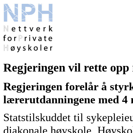
Regjeringen vil rette opp
Regjeringen forelår å styr
lærerutdanningene med 4 m
Statstilskuddet til sykeple
diakonale høyskole, Høysko