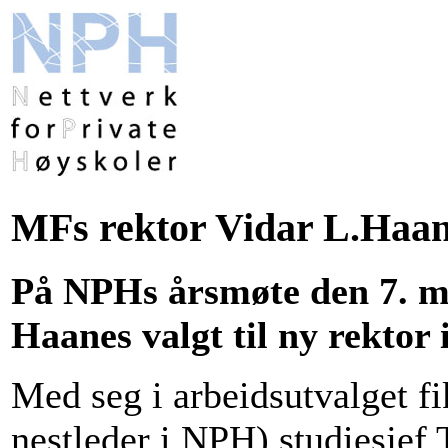
MFs rektor Vidar L.Haane
På NPHs årsmøte den 7. m
Haanes valgt til ny rektor
Med seg i arbeidsutvalget 
nestleder i NPH) studiesjef