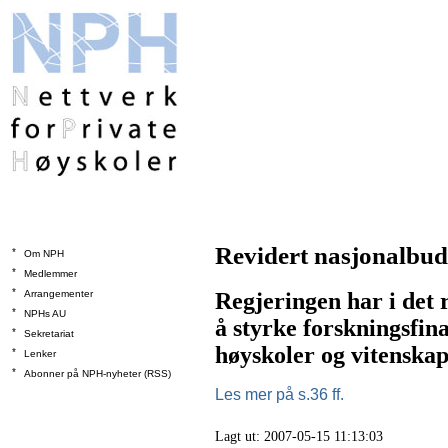
Revidert nasjonalbud
*
Om NPH
*
Medlemmer
*
Arrangementer
Regjeringen har i det r
*
NPHs AU
å styrke forskningsfina
*
Sekretariat
høyskoler og vitenskap
*
Lenker
*
Abonner på NPH-nyheter (RSS)
Les mer på s.36 ff.
Lagt ut: 2007-05-15 11:13:03