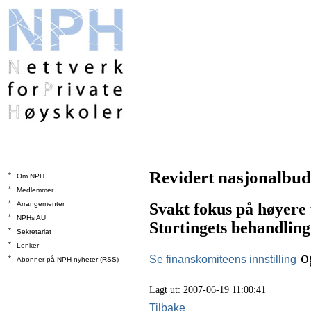
Revidert nasjonalbud
*
Om NPH
*
Medlemmer
*
Arrangementer
Svakt fokus på høyere 
*
NPHs AU
Stortingets behandling
*
Sekretariat
*
Lenker
o
Se finanskomiteens innstilling
*
Abonner på NPH-nyheter (RSS)
Lagt ut: 2007-06-19 11:00:41
Tilbake