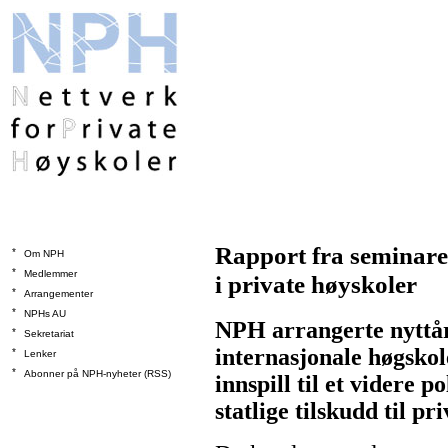
Rapport fra seminaret
*
Om NPH
*
Medlemmer
i private høyskoler
*
Arrangementer
*
NPHs AU
NPH arrangerte nyttår
*
Sekretariat
internasjonale høgskol
*
Lenker
*
Abonner på NPH-nyheter (RSS)
innspill til et videre p
statlige tilskudd til pr