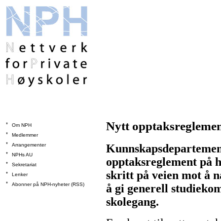
Nytt opptaksreglement
*
Om NPH
*
Medlemmer
*
Arrangementer
Kunnskapsdepartementet
*
NPHs AU
opptaksreglement på hø
*
Sekretariat
skritt på veien mot å
*
Lenker
*
Abonner på NPH-nyheter (RSS)
å gi generell studiekom
skolegang.