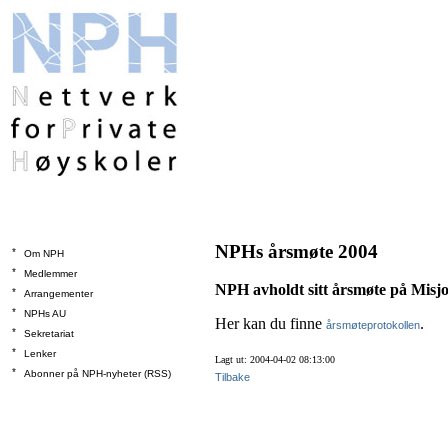
NPHs årsmøte 2004
*
Om NPH
*
Medlemmer
NPH avholdt sitt årsmøte på Misj
*
Arrangementer
*
NPHs AU
Her kan du finne
.
årsmøteprotokollen
*
Sekretariat
*
Lenker
Lagt ut: 2004-04-02 08:13:00
*
Abonner på NPH-nyheter (RSS)
Tilbake